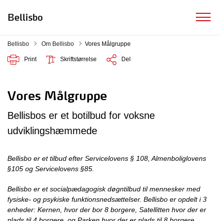
Bellisbo
Tilbage til
Bellisbo
Om Bellisbo
Vores Målgruppe
Print
Skriftstørrelse
Del
Vores Målgruppe
Bellisbos er et botilbud for voksne
udviklingshæmmede
Bellisbo er et tilbud efter Servicelovens § 108, Almenboliglovens
§105 og Servicelovens §85.
Bellisbo er et socialpædagogisk døgntilbud til mennesker med
fysiske- og psykiske funktionsnedsættelser. Bellisbo er opdelt i 3
enheder: Kernen, hvor der bor 8 borgere, Satellitten hvor der er
plads til 4 borgere, og Parken hvor der er plads til 8 borgere.